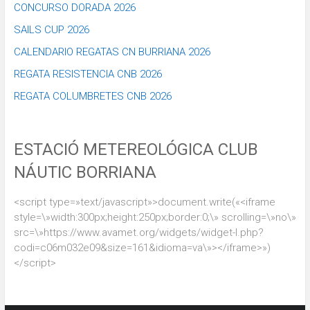
CONCURSO DORADA 2026
SAILS CUP 2026
CALENDARIO REGATAS CN BURRIANA 2026
REGATA RESISTENCIA CNB 2026
REGATA COLUMBRETES CNB 2026
ESTACIÓ METEREOLÓGICA CLUB
NÁUTIC BORRIANA
<script type=»text/javascript»>document.write(«<iframe
style=\»width:300px;height:250px;border:0;\» scrolling=\»no\»
src=\»https://www.avamet.org/widgets/widget-l.php?
codi=c06m032e09&size=161&idioma=va\»></iframe>»)
</script>