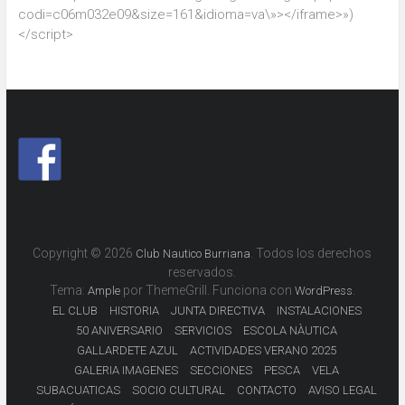
codi=c06m032e09&size=161&idioma=va\»></iframe>»)
</script>
Copyright © 2026
. Todos los derechos
Club Nautico Burriana
reservados.
Tema:
por ThemeGrill. Funciona con
.
Ample
WordPress
EL CLUB
HISTORIA
JUNTA DIRECTIVA
INSTALACIONES
50 ANIVERSARIO
SERVICIOS
ESCOLA NÀUTICA
GALLARDETE AZUL
ACTIVIDADES VERANO 2025
GALERIA IMAGENES
SECCIONES
PESCA
VELA
SUBACUATICAS
SOCIO CULTURAL
CONTACTO
AVISO LEGAL