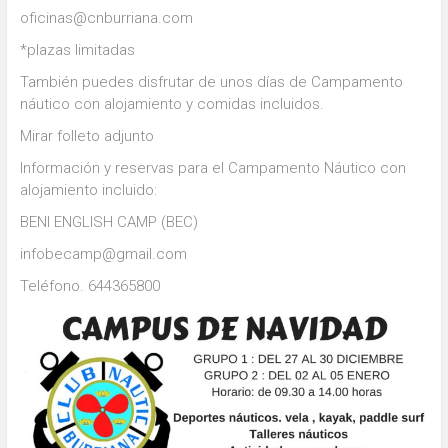
oficinas@cnburriana.com
*plazas limitadas
También puedes disfrutar de unos días de Campamento
náutico con alojamiento y comidas incluidos.
Mirar folleto adjunto
Información y reservas para el Campamento Náutico con
alojamiento incluido:
BENI ENGLISH CAMP (BEC)
infobecamp@gmail.com
Teléfono. 644365800