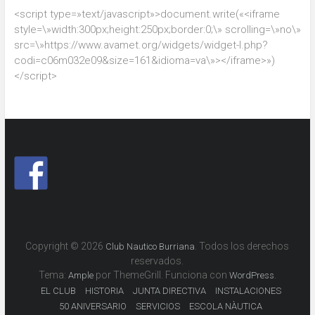
<script type=»text/javascript»>document.write(«<iframe
style=\»width:300px;height:250px;border:0;\» scrolling=\»no\»
src=\»https://www.avamet.org/widgets/widget-l.php?
codi=c06m032e09&size=161&idioma=va\»></iframe>»)
</script>
Copyright © 2026
. Todos los derechos
Club Nautico Burriana
reservados.
Tema:
por ThemeGrill. Funciona con
.
Ample
WordPress
EL CLUB
HISTORIA
JUNTA DIRECTIVA
INSTALACIONES
50 ANIVERSARIO
SERVICIOS
ESCOLA NÀUTICA