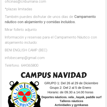
oficinas@cnburriana.com
*plazas limitadas
También puedes disfrutar de unos días de
Campamento
náutico con alojamiento y comidas incluidos.
Mirar folleto adjunto
Información y reservas para el Campamento Náutico con
alojamiento incluido:
BENI ENGLISH CAMP (BEC)
infobecamp@gmail.com
Teléfono. 644365800