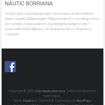
NÁUTIC BORRIANA
<script type=»text/javascript»>document.write(«<iframe
style=\»width:300px;height:250px;border:0;\» scrolling=\»no\»
src=\»https://www.avamet.org/widgets/widget-l.php?
codi=c06m032e09&size=161&idioma=va\»></iframe>»)
</script>
Copyright © 2026
. Todos los derechos
Club Nautico Burriana
reservados.
Tema:
por ThemeGrill. Funciona con
.
Ample
WordPress