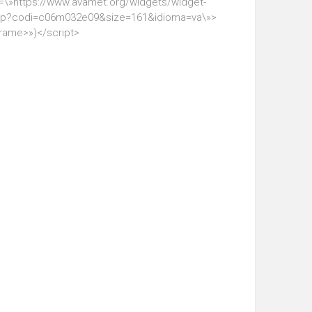
=\»https://www.avamet.org/widgets/widget-
hp?codi=c06m032e09&size=161&idioma=va\»>
frame>»)</script>