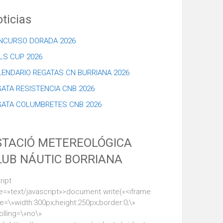
ticias
NCURSO DORADA 2026
LS CUP 2026
LENDARIO REGATAS CN BURRIANA 2026
ATA RESISTENCIA CNB 2026
GATA COLUMBRETES CNB 2026
STACIÓ METEREOLÓGICA
LUB NÁUTIC BORRIANA
ript
e=»text/javascript»>document.write(«<iframe
le=\»width:300px;height:250px;border:0;\»
olling=\»no\»