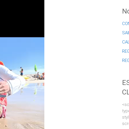
No
CO
SAI
CA
REG
RE
E
C
<sc
typ
sty
scr