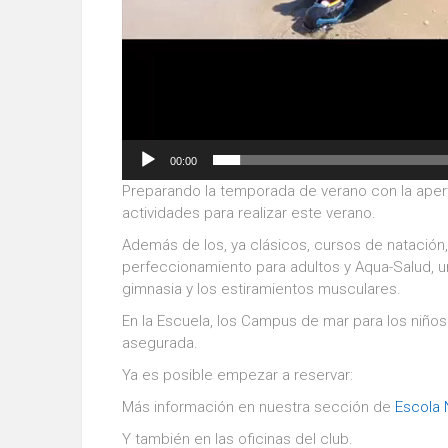
00:00
Preparando la temporada de verano con la apert
actividades para realizar este verano.
Además de los, ya clásicos, cursos de natación
perfeccionamiento para adultos y Aqua-Salud, un
gimnasia y los estiramientos musculares.
En la Escuela, los Campus de mar para los niños 
asegurada.
Ya es posible empezar a reservar:
Más información en nuestra sección de
Escola 
Y también en las oficinas del club.