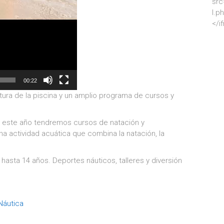
src
l.p
</i
00:22
ura de la piscina y un amplio programa de cursos y
, este año tendremos cursos de natación y
a actividad acuática que combina la natación, la
hasta 14 años. Deportes náuticos, talleres y diversión
Náutica