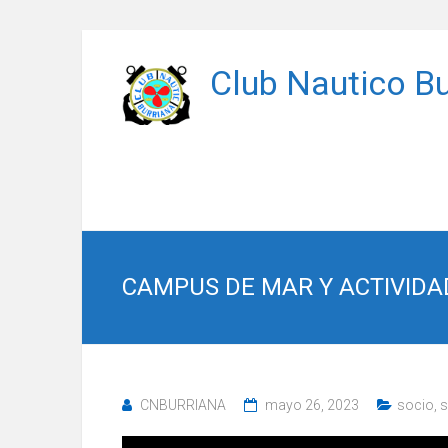
Saltar
al
Club Nautico Bu
contenido
CAMPUS DE MAR Y ACTIVIDA
CNBURRIANA
mayo 26, 2023
socio
,
s
Reproductor