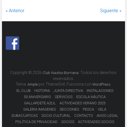
« Anterior
Siguiente »
Copyright © 2026
. Todos los derechos
Club Nautico Burriana
reservados.
Tema:
por ThemeGrill. Funciona con
.
Ample
WordPress
EL CLUB
HISTORIA
JUNTA DIRECTIVA
INSTALACIONES
50 ANIVERSARIO
SERVICIOS
ESCOLA NÀUTICA
GALLARDETE AZUL
ACTIVIDADES VERANO 2025
GALERIA IMAGENES
SECCIONES
PESCA
VELA
SUBACUATICAS
SOCIO CULTURAL
CONTACTO
AVISO LEGAL
POLÍTICA DE PRIVACIDAD
SOCIOS
ACTIVIDADES SOCIOS