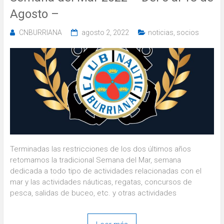
Agosto –
CNBURRIANA
agosto 2, 2022
noticias
,
socios
Terminadas las restricciones de los dos últimos años
retomamos la tradicional Semana del Mar, semana
dedicada a todo tipo de actividades relacionadas con el
mar y las actividades náuticas, regatas, concursos de
pesca, salidas de buceo, etc. y otras actividades