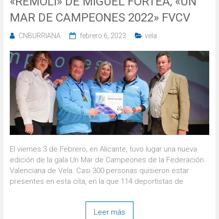
«REMOLI» DE MIGUEL FORTEA, «UN
MAR DE CAMPEONES 2022» FVCV
CNBURRIANA
febrero 6, 2023
vela
El viernes 3 de Febrero, en Alicante, tuvo lugar una nueva
edición de la gala Un Mar de Campeones de la Federación
Valenciana de Vela. Casi 300 personas quisieron estar
presentes en esta cita, en la que 114 deportistas de
Leer más