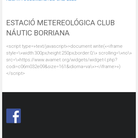
ESTACIÓ METEREOLÓGICA CLUB
NÁUTIC BORRIANA
<script type=»text/javascript»>document.write(«<iframe
style=\»width:300px;height:250px;border:0;\» scrolling=\»no\»
src=\»https://www.avamet.org/widgets/widget-l.php?
codi=c06m032e09&size=161&idioma=va\»></iframe>»)
</script>