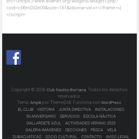
src=\»https://www.avamet.org/widgets/widget-l.php?
codi=c06m032e09&size=161&idioma=va\»></iframe>»)
</script>
Copyright © 2026
. Todos los derechos
Club Nautico Burriana
reservados.
Tema:
por ThemeGrill. Funciona con
.
Ample
WordPress
EL CLUB
HISTORIA
JUNTA DIRECTIVA
INSTALACIONES
50 ANIVERSARIO
SERVICIOS
ESCOLA NÀUTICA
GALLARDETE AZUL
ACTIVIDADES VERANO 2025
GALERIA IMAGENES
SECCIONES
PESCA
VELA
SUBACUATICAS
SOCIO CULTURAL
CONTACTO
AVISO LEGAL