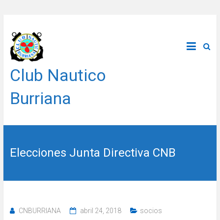
Saltar
al
contenido
Club Nautico
Burriana
Elecciones Junta Directiva CNB
CNBURRIANA
abril 24, 2018
socios